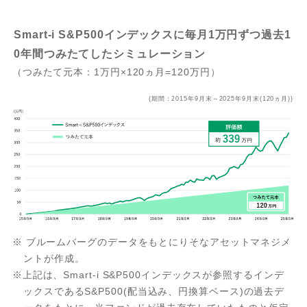
投資対象地域：国内外
Smart-i S&P500インデックスに毎月1万円ずつ過去1
成長投資枠
成
0年間つみたてしたシミュレーション
（つみたて元本：1万円×120ヵ月=120万円）
Smart-i
Sm
ゴールドファンド
ゴ
(期間：2015年9月末～2025年9月末(120ヵ月))
(為替ヘッジなし)
(
実質信託報酬(年率税込)
実質
0.3750
0
%程度
※ ブルームバーグのデータをもとにりそなアセットマネジメ
ントが作成。
※上記は、Smart-i S&P500インデックスが参照するインデ
ックスであるS&P500(配当込み、円換算ベース)の過去デ