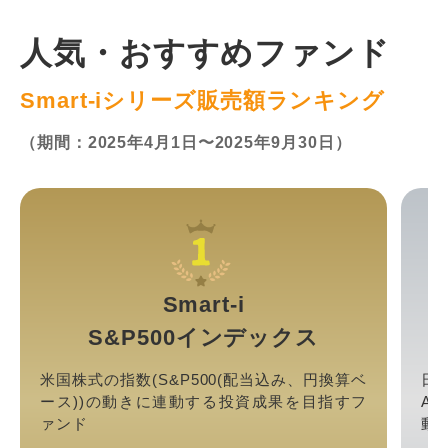
人気・おすすめファンド
Smart-iシリーズ販売額ランキング
（期間：2025年4月1日〜2025年9月30日）
Smart-i
S&P500インデックス
米国株式の指数(S&P500(配当込み、円換算ベ
日
ース))の動きに連動する投資成果を目指すフ
A
ァンド
動