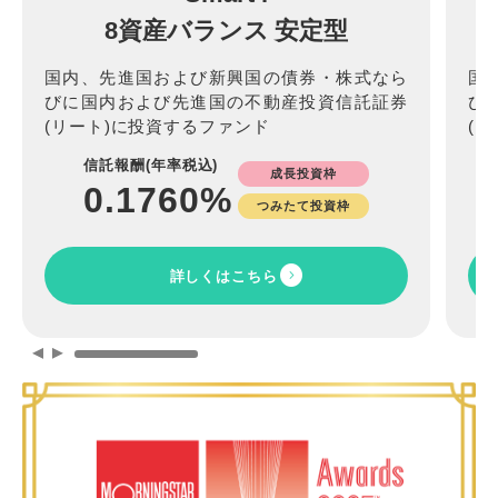
8資産バランス 安定型
国内、先進国および新興国の債券・株式なら
国
びに国内および先進国の不動産投資信託証券
び
(リート)に投資するファンド
(
信託報酬(年率税込)
成長投資枠
0.1760
%
つみたて投資枠
詳しくはこちら