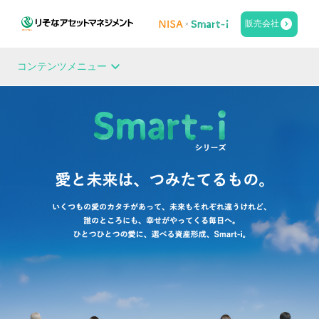
販売会社
stat_minus_1
コンテンツメニュー