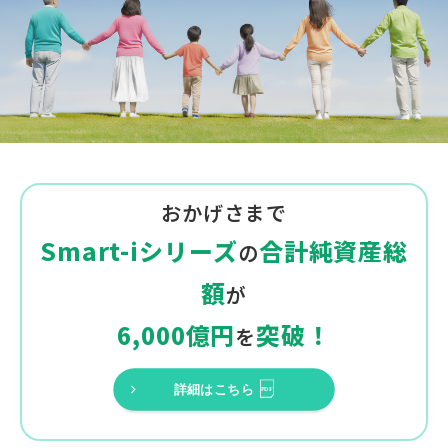
おかげさまで
「モーニングスター・アワード」
Smart-iシリーズ
合計純資産総
の
について
額
が
Morningstar Awards 2025 ©. Morningstar, Inc. All Rights
6,000億円
突破！
Reserved. Smart-i 8資産バランス 成長型が日本のアロケ
を
ーション部門の優秀ファンドを受賞。
© 2025 Morningstar. All Rights Reserved.ここに含まれる
詳細はこちら
情報は、(1)Morningstar 及び/又はそのコンテンツプロバ
イダーの機密情報且つ専有情報を含むものであり、(2)Mo