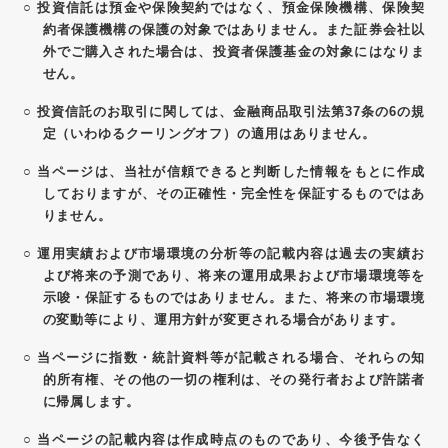
○
投資信託は預金や保険契約ではなく、預金保険機構、保険契
約者保護機構の保護の対象ではありません。また証券会社以
外でご購入された場合は、投資者保護基金の対象にはなりま
せん。
○
投資信託のお取引に関しては、金融商品取引法第37条の6の規
定（いわゆるクーリングオフ）の適用はありません。
○
当ページは、当社が信頼できると判断した情報をもとに作成
しておりますが、その正確性・完全性を保証するものではあ
りません。
○
運用実績および市場環境の分析等の記載内容は過去の実績お
よび将来の予測であり、将来の運用成果および市場環境等を
示唆・保証するものではありません。また、将来の市場環境
の変動等により、運用方針が変更される場合があります。
○
当ページに指数・統計資料等が記載される場合、それらの知
的所有権、その他の一切の権利は、その発行者および許諾者
に帰属します。
○
当ページの記載内容は作成時点のものであり、今後予告なく