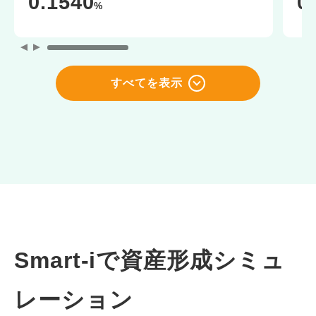
0.1540
0
信託報酬(年率税込)
信
%
0.1870
0.1760
0
信託報酬(年率税込)
%
%
0.1320
%
投資対象地域：先進国
投資対象地域：先進国
成長投資枠
Smart-i
成長投資枠
成
先進国リートインデックス
Smart-i
Sm
先進国債券インデックス
先
信託報酬(年率税込)
0.2200
(為替ヘッジなし)
(
%
Smart-iで資産形成シミュ
信託報酬(年率税込)
信
0.1870
0
レーション
%