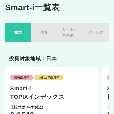
Smart-i一覧表
リート・
株式
債券
バランス
その他
投資対象地域：日本
投資対象地域：日本
投資対象地域：日本
投資対象地域：国内外
成長投資枠
つみたて投資枠
成
成長投資枠
成長投資枠
成長投資枠
つみたて投資枠
成
Smart-i
Sm
Smart-i
Smart-i
Smart-i
Sm
TOPIXインデックス
日
国内債券インデックス
Jリートインデックス
8資産バランス 安定型
8
信託報酬(年率税込)
信
信託報酬(年率税込)