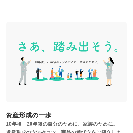
rningstar が検証することのできない、ファイナンシャル
アドバイザーが提供する口座情報を含むか、又は当該口
座情報から派生している可能性があり、(3)複製または再
配布（再配信）することはできず、(4)Morningstar によ
る投資助言の提供ではなく、(5)情報提供のみを目的とし
て提供されるもので、そのため証券の売買の申出や推奨
ではなく、且つ(6)誤りがないこと、正確性又は完全性を
保証するものではありません。法令で別段の定めがある
場合を除き、Morningstar は、この情報、データ、分析あ
るいは意見又はそれらを使用することから生ずる、又は
関連する一切の取引の決定、損害またはその他の損失に
ついて責任を負いません。 ※評価基準日：2024年12月
末時点
資産形成の一歩
10年後、20年後の自分のために、家族のために。
資産形成の方法やコツ、商品の選び方をご紹介しま