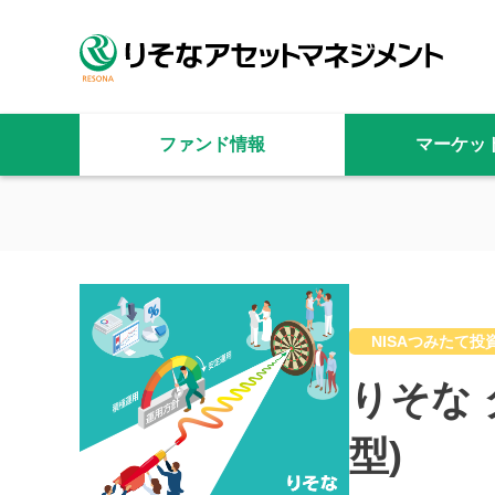
ファンド情報
マーケッ
NISAつみたて投
りそな 
型)