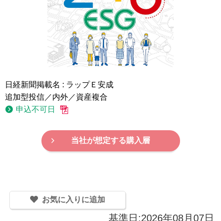
日経新聞掲載名 : ラップＥ安成
追加型投信／内外／資産複合
申込不可日
当社が想定する購入層