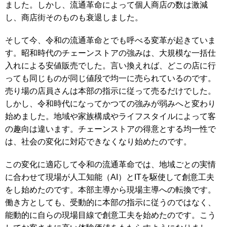
ました。しかし、流通革命によって個人商店の数は激減
し、商店街そのものも衰退しました。
そして今、令和の流通革命とでも呼べる変革が起きていま
す。昭和時代のチェーンストアの強みは、大規模な一括仕
入れによる安値販売でした。言い換えれば、どこの店に行
っても同じものが同じ値段で均一に売られているのです。
売り場の店員さんは本部の指示に従って売るだけでした。
しかし、令和時代になってかつての強みが弱みへと変わり
始めました。地域や家族構成やライフスタイルによって客
の趣向は違います。チェーンストアの得意とする均一性で
は、社会の変化に対応できなくなり始めたのです。
この変化に適応して令和の流通革命では、地域ごとの実情
に合わせて現場が人工知能（AI）とITを駆使して創意工夫
をし始めたのです。本部主導から現場主導への転換です。
働き方としても、受動的に本部の指示に従うのではなく、
能動的に自らの現場目線で創意工夫を始めたのです。こう