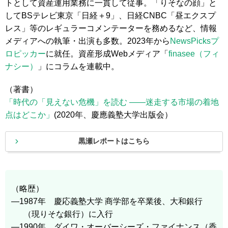
トとして資産運用業務に一貫して従事。「りそなの顔」と
してBSテレビ東京「日経＋9」、日経CNBC「昼エクスプ
レス」等のレギュラーコメンテーターを務めるなど、情報
メディアへの執筆・出演も多数。2023年から
NewsPicksプ
ロピッカー
に就任。資産形成Webメディア「
finasee（フィ
ナシー）
」にコラムを連載中。
（著書）
「時代の「見えない危機」を読む ――迷走する市場の着地
点はどこか」
(2020年、慶應義塾大学出版会）
黒瀬レポートはこちら
（略歴）
―1987年 慶応義塾大学 商学部を卒業後、大和銀行
（現りそな銀行）に入行
―1990年 ダイワ・オーバーシーズ・ファイナンス（香