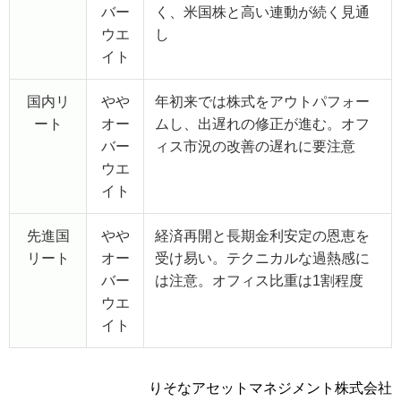
バー
く、米国株と高い連動が続く見通
ウエ
し
イト
国内リ
やや
年初来では株式をアウトパフォー
ート
オー
ムし、出遅れの修正が進む。オフ
バー
ィス市況の改善の遅れに要注意
ウエ
イト
先進国
やや
経済再開と長期金利安定の恩恵を
リート
オー
受け易い。テクニカルな過熱感に
バー
は注意。オフィス比重は1割程度
ウエ
イト
りそなアセットマネジメント株式会社