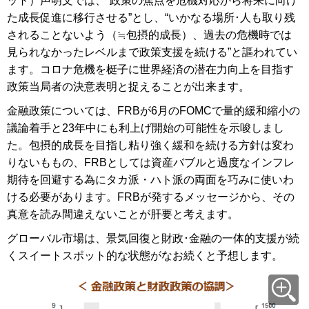
ット）声明文では、“政策の焦点を危機対応から将来に向け
た成長促進に移行させる”とし、“いかなる場所･人も取り残
されることないよう（≒包摂的成長）、過去の危機時では
見られなかったレベルまで政策支援を続ける”と謳われてい
ます。コロナ危機を梃子に世界経済の潜在力向上を目指す
政策当局者の決意表明と捉えることが出来ます。
金融政策については、FRBが6月のFOMCで量的緩和縮小の
議論着手と23年中にも利上げ開始の可能性を示唆しまし
た。包摂的成長を目指し粘り強く緩和を続ける方針は変わ
りないももの、FRBとしては資産バブルと過度なインフレ
期待を回避する為にタカ派・ハト派の両面を巧みに使いわ
ける必要があります。FRBが発するメッセージから、その
真意を読み間違えないことが肝要と考えます。
グローバル市場は、景気回復と財政･金融の一体的支援が続
くスイートスポット的な状態がなお続くと予想します。