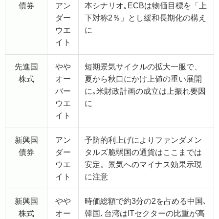
債券
アン
本シナリオ｡ECBは物価目標を「上
ダー
下対称2％」とし緩和長期化の構え
ウエ
に
イト
先進国
やや
短期景気サイクルの拡大一服で、
株式
オー
夏から秋口にかけ上値の重い展開
バー
に｡米財政計画の成立は上振れ要因
ウエ
に
イト
新興国
アン
予防的利上げによりファンダメン
債券
ダー
タルズ脆弱国の通貨はここまでは
ウエ
安定。景気へのマイナス効果示現
イト
に注意
新興国
やや
時価総額で約3分の2を占める中国､
株式
オー
韓国､台湾はITセクターの比重が高